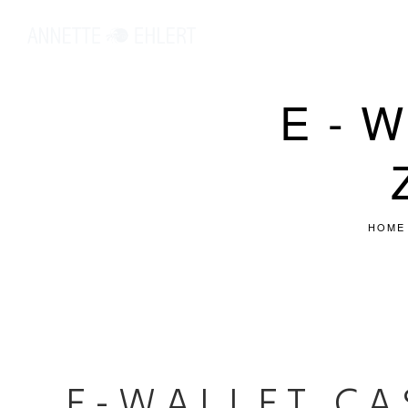
E-
HOME
E-WALLET C